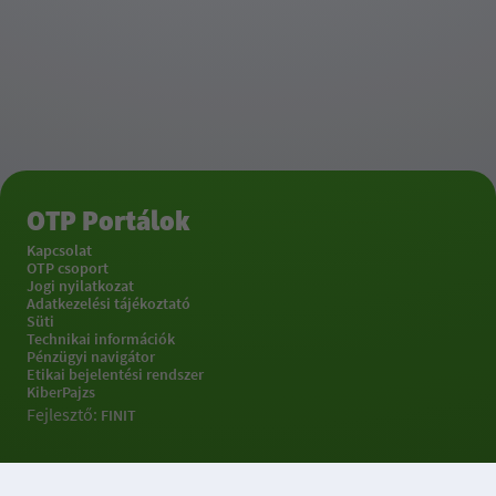
OTP Portálok
Kapcsolat
OTP csoport
Jogi nyilatkozat
Adatkezelési tájékoztató
Süti
Technikai információk
Pénzügyi navigátor
Etikai bejelentési rendszer
KiberPajzs
Fejlesztő:
FINIT