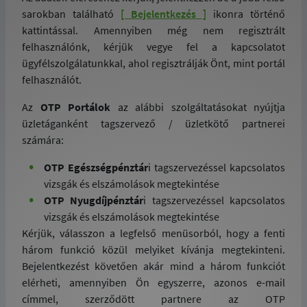
sarokban található
[ Bejelentkezés ]
ikonra történő
kattintással. Amennyiben még nem regisztrált
felhasználónk, kérjük vegye fel a kapcsolatot
ügyfélszolgálatunkkal, ahol regisztrálják Önt, mint portál
felhasználót.
Az
OTP Portálok
az alábbi szolgáltatásokat nyújtja
üzletáganként tagszervező / üzletkötő partnerei
számára:
OTP Egészségpénztár
i tagszervezéssel kapcsolatos
vizsgák és elszámolások megtekintése
OTP Nyugdíjpénztár
i tagszervezéssel kapcsolatos
vizsgák és elszámolások megtekintése
Kérjük, válasszon a legfelső menüsorból, hogy a fenti
három funkció közül melyiket kívánja megtekinteni.
Bejelentkezést követően akár mind a három funkciót
elérheti, amennyiben Ön egyszerre, azonos e-mail
címmel, szerződött partnere az OTP