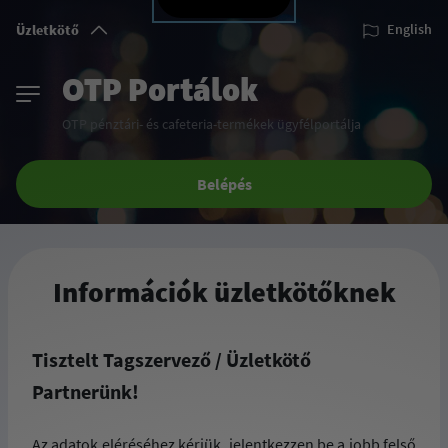
Üzletkötő
English
OTP Portálok
OTP pénztári- és cafeteria-termékek ügyfélportálja
Belépés
Információk üzletkötőknek
Tisztelt Tagszervező / Üzletkötő
Partnerünk!
Az adatok eléréséhez kérjük, jelentkezzen be a jobb felső